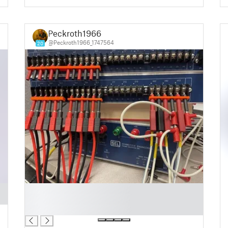
Peckroth1966
@Peckroth1966_1747564
20
█
█
█