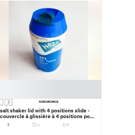
salt shaker lid with 4 positions slide -
couvercle à glissière à 4 positions pour
une salière
3
16
0