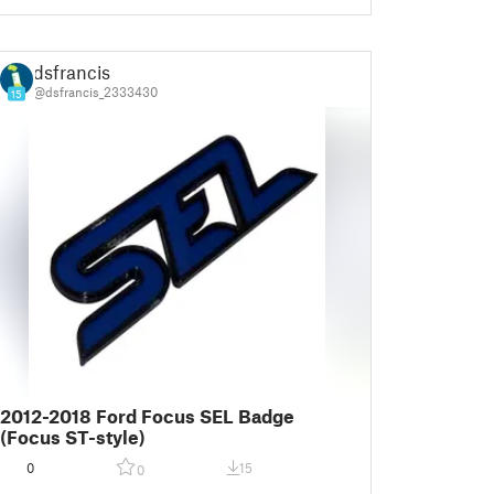
dsfrancis
@dsfrancis_2333430
15
2012-2018 Ford Focus SEL Badge
(Focus ST-style)
0
15
0