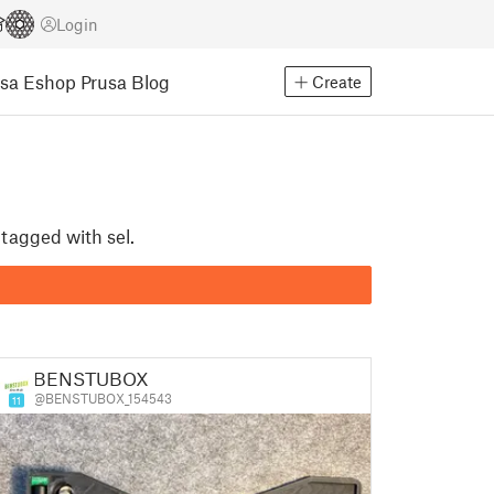
Login
usa Eshop
Prusa Blog
Create
 tagged with sel.
BENSTUBOX
@BENSTUBOX_154543
11