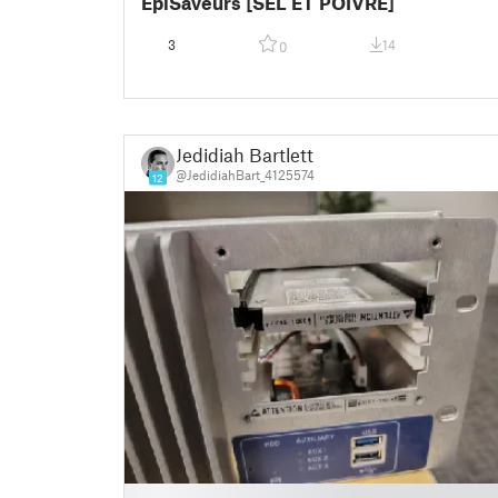
ÉpiSaveurs [SEL ET POIVRE]
3
14
0
Jedidiah Bartlett
@JedidiahBart_4125574
12
█