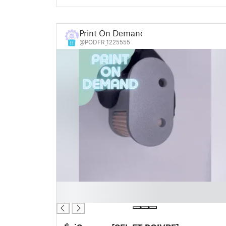
Print On Demand
@PODFR_1225555
11
█
█