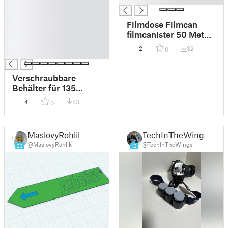
█
█
Filmdose Filmcan
█
filmcanister 50 Meter
█
/ 164 foot 35mm Film
2
32
0
█
Verschraubbare
Behälter für 135
Filmpatronen KB Film
4
53
0
Container for 135
Filmcartridges
Kleinbildfilm
MaslovyRohlik
TechInTheWings
Filmdose
@MaslovyRohlik
@TechInTheWings
23
12