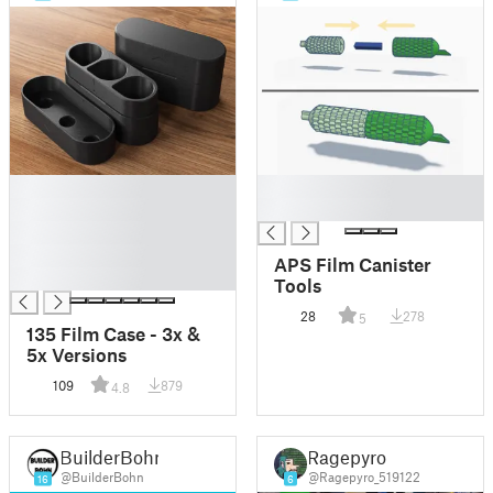
█
█
█
█
█
█
APS Film Canister
█
Tools
28
278
5
135 Film Case - 3x &
5x Versions
109
879
4.8
BuilderBohn
Ragepyro
@BuilderBohn
@Ragepyro_519122
16
6