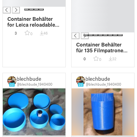
█
█
█
█
Container Behälter
█
for Leica reloadable
█
film casettes Filmdose
3
46
0
Container Behälter
für 135 Filmpatronen
Filmcartridges
0
32
0
Kleinbildfilm
Filmdose
blechbude
blechbude
@blechbude_1940400
@blechbude_1940400
23
23