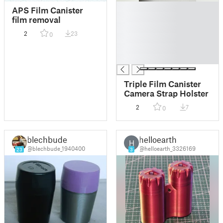
█
APS Film Canister
█
film removal
█
2
23
0
█
█
█
Triple Film Canister
Camera Strap Holster
2
7
0
blechbude
helloearth
H
@blechbude_1940400
@helloearth_3326169
23
3