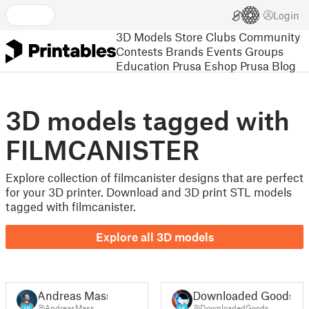
Login
3D Models
Store
Clubs
Community
Contests
Brands
Events
Groups
Education
Prusa Eshop
Prusa Blog
3D models tagged with
FILMCANISTER
Explore collection of filmcanister designs that are perfect
for your 3D printer. Download and 3D print STL models
tagged with filmcanister.
Explore all 3D models
Andreas Mass
Downloaded Goods
@AndreasMass
@DownloadedGoods