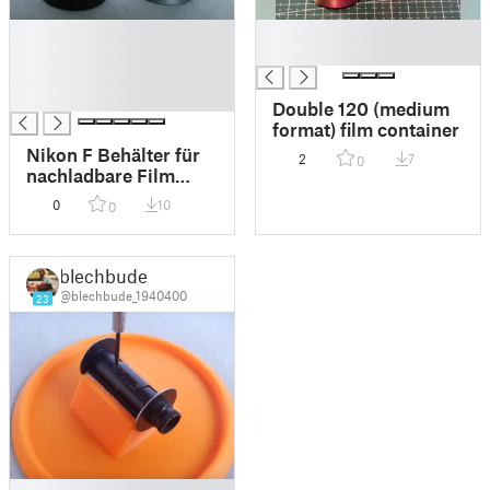
█
█
█
█
█
█
Double 120 (medium
format) film container
Nikon F Behälter für
2
7
0
nachladbare Film
Kassetten; Container
0
10
0
for refillable film
cassettes
blechbude
@blechbude_1940400
23