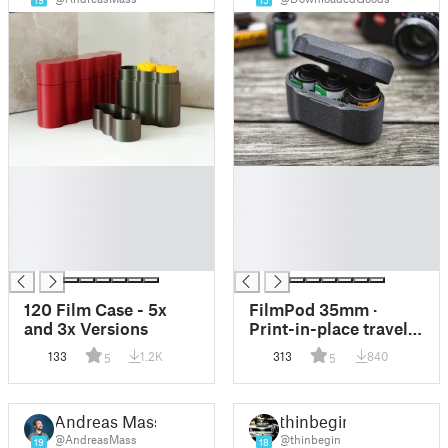
19
15
█
█
█
█
█
█
█
█
█
█
120 Film Case - 5x
FilmPod 35mm ·
and 3x Versions
Print-in-place travel
case for 35mm film
133
1.2K
313
840
5
5
Andreas Mass
thinbegin
@AndreasMass
@thinbegin
19
18