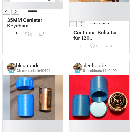
█
█
█
█
35MM Canister
Keychain
Container Behälter
15
54
0
für 120
Mittelformatfilm
0
61
0
Medium Format Film
Filmdose
blechbude
blechbude
@blechbude_1940400
@blechbude_1940400
23
23
█
█
█
█