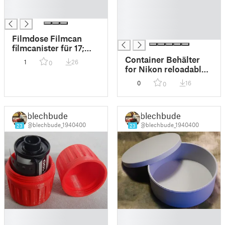
█
█
█
█
█
█
Filmdose Filmcan
filmcanister für 17;
30,5 und 50 Meter
Container Behälter
1
26
0
35mm Film
for Nikon reloadable
film casettes Filmdose
0
16
0
blechbude
blechbude
@blechbude_1940400
@blechbude_1940400
23
23
█
█
█
█