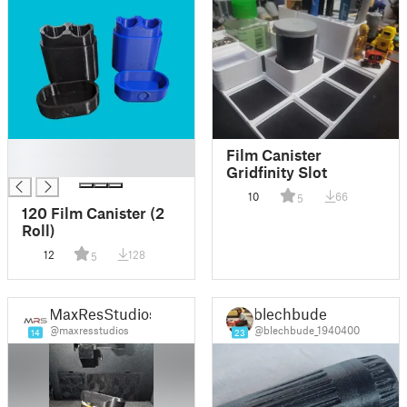
█
Film Canister
█
Gridfinity Slot
10
66
5
120 Film Canister (2
Roll)
12
128
5
MaxResStudios
blechbude
@maxresstudios
@blechbude_1940400
14
23