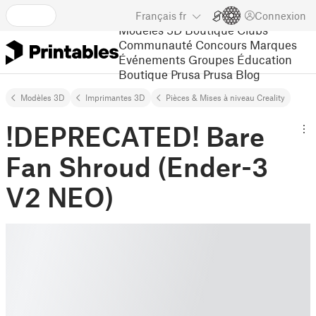
Français
fr
Connexion
Modèles 3D
Boutique
Clubs
Communauté
Concours
Marques
Événements
Groupes
Éducation
Boutique Prusa
Prusa Blog
Modèles 3D
Imprimantes 3D
Pièces & Mises à niveau Creality
!DEPRECATED! Bare
Fan Shroud (Ender-3
V2 NEO)