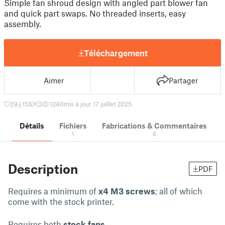
Simple fan shroud design with angled part blower fan
and quick part swaps. No threaded inserts, easy
assembly.
Téléchargement
Aimer
Partager
29
155
3
1240
mis à jour 17 juillet 2025
Détails
Fichiers
Fabrications & Commentaires
1
6
Description
PDF
Requires a minimum of
x4 M3 screws
; all of which
come with the stock printer.
Requires both
stock fans.