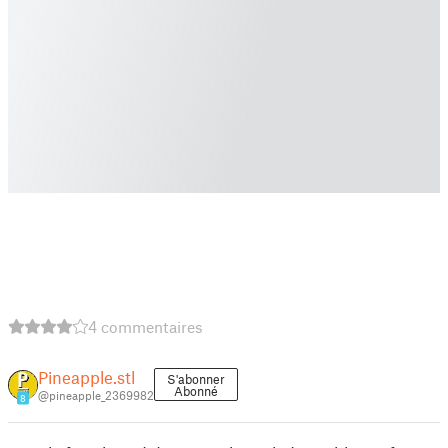
4 commentaires
Pineapple.stl
S'abonner
Abonné
@pineapple_2369982
8