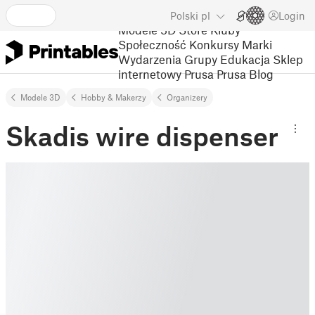
Polski
pl
Login
Modele 3D
Store
Kluby
Społeczność
Konkursy
Marki
Wydarzenia
Grupy
Edukacja
Sklep
internetowy Prusa
Prusa Blog
Modele 3D
Hobby & Makerzy
Organizery
Skadis wire dispenser