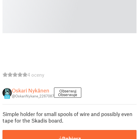
4 oceny
Oskari Nykänen
Obserwuj
Obserwuje
@OskariNykane_2267087
22
Simple holder for small spools of wire and possibly even
tape for the Skadis board.
Pobierz