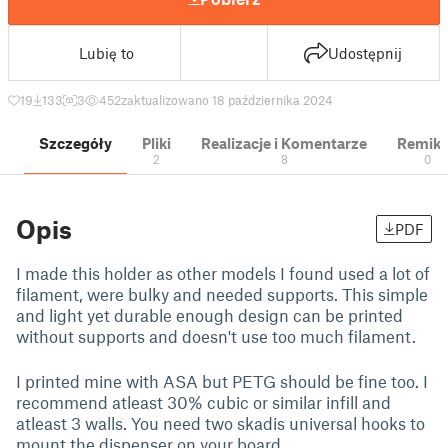
Lubię to
Udostępnij
19
133
3
452
zaktualizowano 18 października 2024
Szczegóły
Pliki
Realizacje i Komentarze
Remik
2
8
0
Opis
PDF
I made this holder as other models I found used a lot of
filament, were bulky and needed supports. This simple
and light yet durable enough design can be printed
without supports and doesn't use too much filament.
I printed mine with ASA but PETG should be fine too. I
recommend atleast 30% cubic or similar infill and
atleast 3 walls. You need two skadis universal hooks to
mount the dispenser on your board.