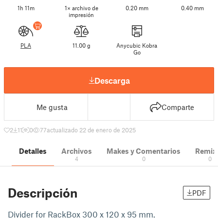
1h 11m
1× archivo de
0.20 mm
0.40 mm
impresión
PLA
11.00 g
Anycubic Kobra
Go
Descarga
Me gusta
Comparte
2
11
0
77
actualizado 22 de enero de 2025
Detalles
Archivos
Makes y Comentarios
Remix
4
0
0
Descripción
PDF
Divider for RackBox 300 x 120 x 95 mm.