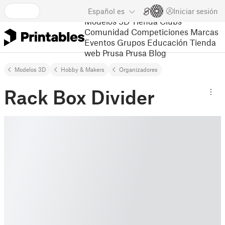
Español
es
Iniciar sesión
Modelos 3D
Tienda
Clubs
Comunidad
Competiciones
Marcas
Eventos
Grupos
Educación
Tienda
web Prusa
Prusa Blog
Modelos 3D
Hobby & Makers
Organizadores
Rack Box Divider