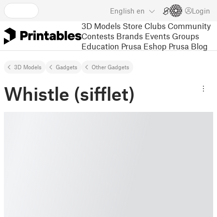
English
en
Login
3D Models
Store
Clubs
Community
Contests
Brands
Events
Groups
Education
Prusa Eshop
Prusa Blog
3D Models
Gadgets
Other Gadgets
Whistle (sifflet)