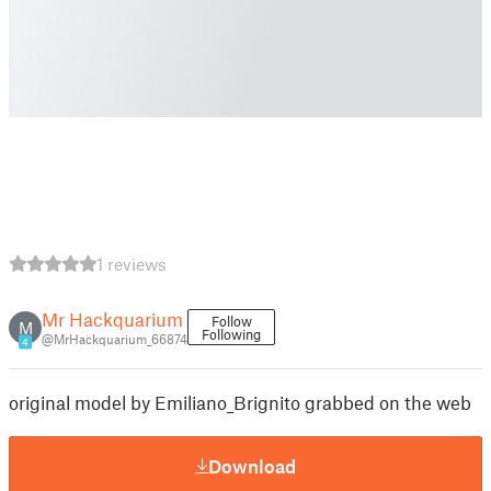
1 reviews
Mr Hackquarium
Follow
M
Following
@MrHackquarium_66874
4
original model by Emiliano_Brignito grabbed on the web
Download