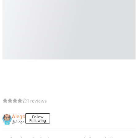
1 reviews
Alego
Follow
Following
@Alego
19