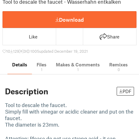
Tool to descale the faucet - Wasserhahn entkalken
Download
Like
Share
10
129
0
1005
updated December 19, 2021
Details
Files
Makes & Comments
Remixes
1
1
0
Description
PDF
Tool to descale the faucet.
Simply fill with vinegar or acidic cleaner and put on the
faucet.
The diameter is 23mm.
Attention: Please do not use strong acid - it can