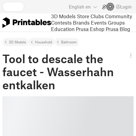
English
en
Login
3D Models
Store
Clubs
Community
Contests
Brands
Events
Groups
Education
Prusa Eshop
Prusa Blog
3D Models
Household
Bathroom
Tool to descale the
faucet - Wasserhahn
entkalken