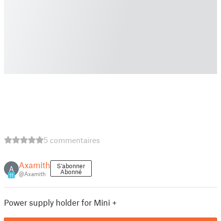
5 commentaires
Axamith
S'abonner
A
Abonné
@Axamith
11
Power supply holder for Mini +