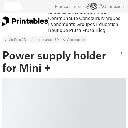
Français
fr
Connexion
Modèles 3D
Boutique
Clubs
Communauté
Concours
Marques
Événements
Groupes
Éducation
Boutique Prusa
Prusa Blog
Modèles 3D
Imprimantes 3D
Accessoires
Power supply holder
for Mini +