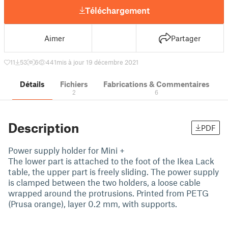
Téléchargement
Aimer
Partager
11
53
6
441
mis à jour 19 décembre 2021
Détails
Fichiers
Fabrications & Commentaires
2
6
Description
PDF
Power supply holder for Mini +
The lower part is attached to the foot of the Ikea Lack
table, the upper part is freely sliding. The power supply
is clamped between the two holders, a loose cable
wrapped around the protrusions. Printed from PETG
(Prusa orange), layer 0.2 mm, with supports.