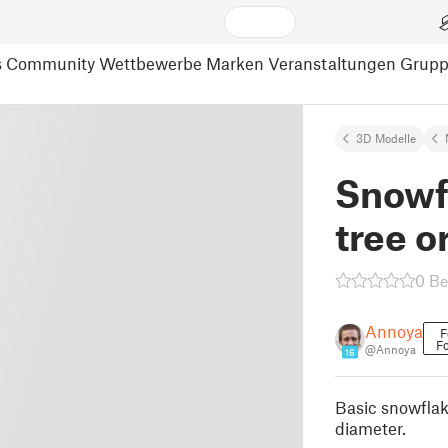
s
Community
Wettbewerbe
Marken
Veranstaltungen
Grup
3D Modelle
Snowfl
tree 
0 B
Annoya
F
F
@Annoya
16
Basic snowflak
diameter.