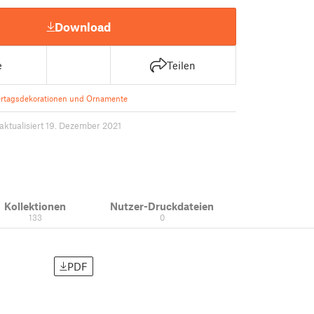
Download
e
Teilen
ertagsdekorationen und Ornamente
aktualisiert 19. Dezember 2021
Kollektionen
Nutzer-Druckdateien
133
0
PDF