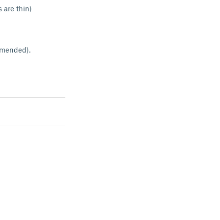
 are thin)
mmended).