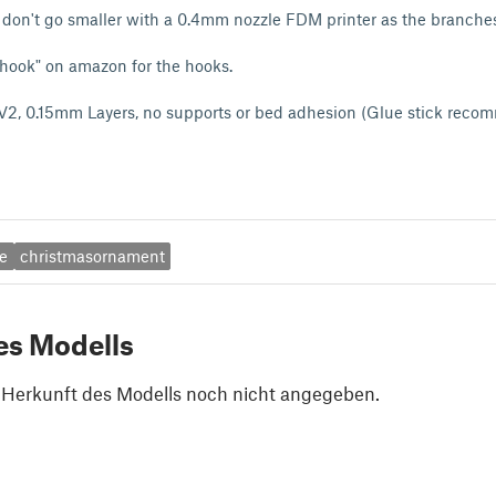
t don't go smaller with a 0.4mm nozzle FDM printer as the branches
 hook" on amazon for the hooks.
 V2, 0.15mm Layers, no supports or bed adhesion (Glue stick reco
e
christmasornament
es Modells
e Herkunft des Modells noch nicht angegeben.