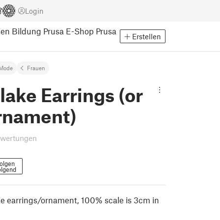
Login
pen
Bildung
Prusa E-Shop
Prusa
Erstellen
Mode
Frauen
ake Earrings (or
ornament)
ewertungen
olgen
olgend
e earrings/ornament, 100% scale is 3cm in