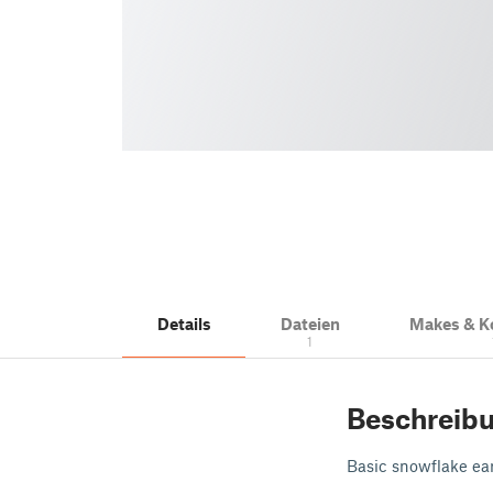
Details
Dateien
Makes & 
1
Beschreib
Basic snowflake ear