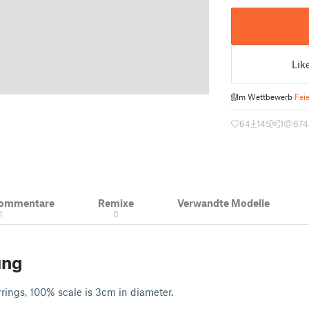
Lik
Im Wettbewerb
Fei
64
145
1
674
Kommentare
Remixe
Verwandte Modelle
1
0
ung
rings, 100% scale is 3cm in diameter.