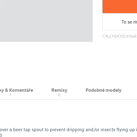
To se mi
6
70
1
310
ak
ky & Komentáře
Remixy
Podobné modely
1
0
 over a beer tap spout to prevent dripping and/or insects flying up
t)