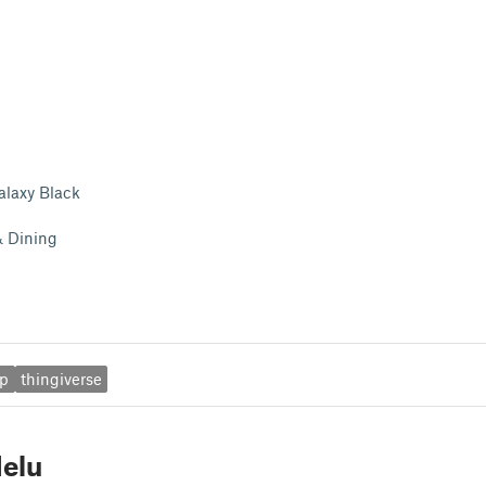
laxy Black
& Dining
ap
thingiverse
elu