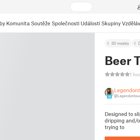
by
Komunita
Soutěže
Společnosti
Události
Skupiny
Vzděláv
3D modely
Beer 
1 ho
Legendont
@Legendontou
18
Designed to sli
dripping and/o
trying to