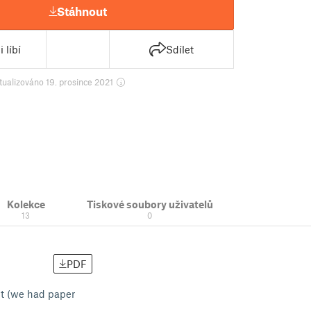
Stáhnout
 líbí
Sdílet
tualizováno 19. prosince 2021
Kolekce
Tiskové soubory uživatelů
13
0
PDF
 it (we had paper