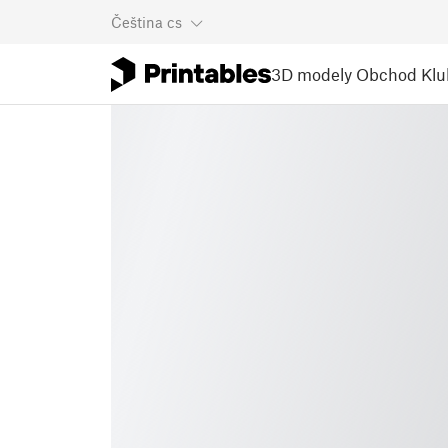
Čeština
cs
3D modely
Obchod
Klu