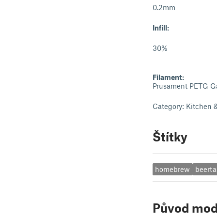
0.2mm
Infill:
30%
Filament:
Prusament PETG Ga
Category: Kitchen 
Štítky
homebrew
beert
Původ mod