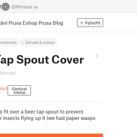
Přihlásit se
ání
Prusa Eshop
Prusa Blog
Vytvořit
Domácnost
Zahrada & outdoor
Tap Spout Cover
dnocení
our
Sledovat
Sleduji
r
p fit over a beer tap spout to prevent
r insects flying up it (we had paper wasps