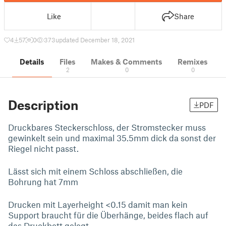
Like
Share
4
57
0
373
updated December 18, 2021
Details
Files
Makes & Comments
Remixes
2
0
0
Description
PDF
Druckbares Steckerschloss, der Stromstecker muss
gewinkelt sein und maximal 35.5mm dick da sonst der
Riegel nicht passt.
Lässt sich mit einem Schloss abschließen, die
Bohrung hat 7mm
Drucken mit Layerheight <0.15 damit man kein
Support braucht für die Überhänge, beides flach auf
das Druckbett gelegt