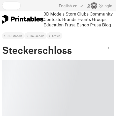
English
en
Login
3D Models
Store
Clubs
Community
Contests
Brands
Events
Groups
Education
Prusa Eshop
Prusa Blog
3D Models
Household
Office
Steckerschloss