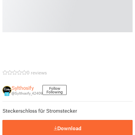
0 reviews
Sylthosify
Follow
Following
@Sylthosify_42409
15
Steckerschloss für Stromstecker
Download