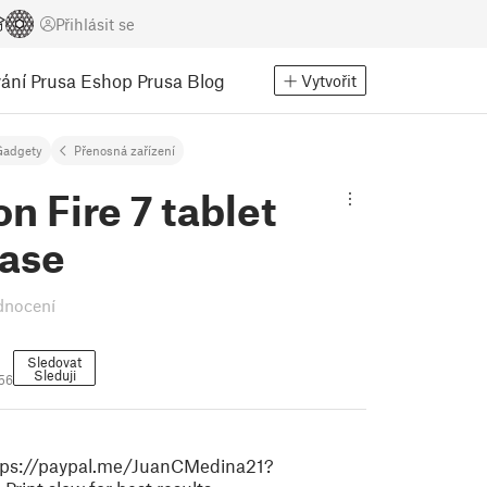
Přihlásit se
ání
Prusa Eshop
Prusa Blog
Vytvořit
Gadgety
Přenosná zařízení
 Fire 7 tablet
ase
dnocení
Sledovat
Sleduji
56
s://paypal.me/JuanCMedina21?