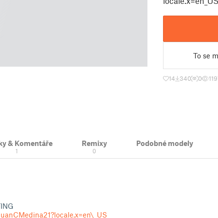
locale.x=en_US 
To se mi
14
340
0
119
ky & Komentáře
Remixy
Podobné modely
1
0
ING
/JuanCMedina21?locale.x=en\_US