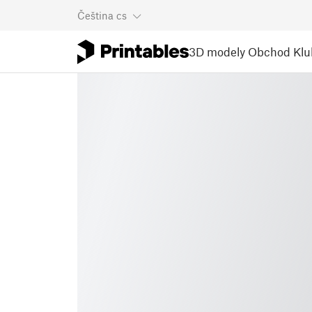
Čeština
cs
3D modely
Obchod
Klu