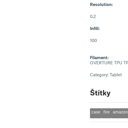
Resolution:
0.2
Infill:
100
Filament:
OVERTURE TPU TP
Category: Tablet
Štítky
case
fire
amazon