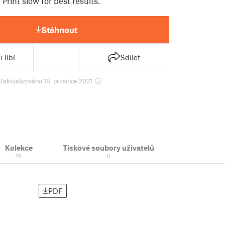
Print slow for best results.
Stáhnout
 líbí
Sdílet
7
aktualizováno 18. prosince 2021
Kolekce
Tiskové soubory uživatelů
16
0
PDF