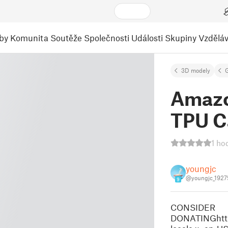
by
Komunita
Soutěže
Společnosti
Události
Skupiny
Vzděláv
3D modely
Amazon
TPU C
1 ho
youngjc
@youngjc_1927
9
CONSIDER
DONATINGhttp