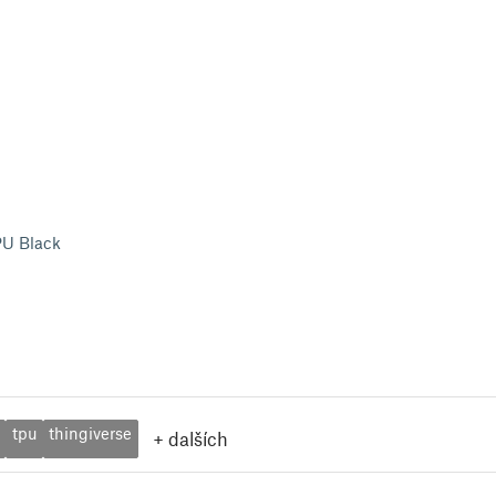
U Black
tpu
thingiverse
+
dalších