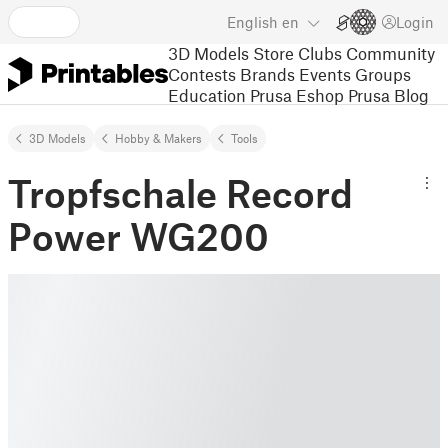
English
en
Login
3D Models
Store
Clubs
Community
Contests
Brands
Events
Groups
Education
Prusa Eshop
Prusa Blog
3D Models
Hobby & Makers
Tools
Tropfschale Record
Power WG200