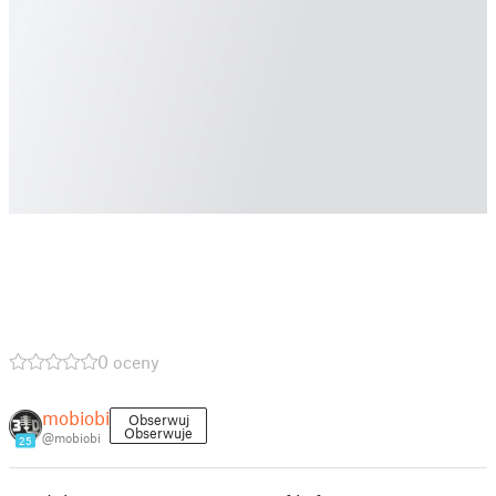
0 oceny
mobiobi
Obserwuj
Obserwuje
@mobiobi
25