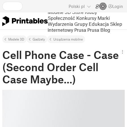
Polski
pl
Login
Modele 3D
Store
Kluby
Społeczność
Konkursy
Marki
Wydarzenia
Grupy
Edukacja
Sklep
internetowy Prusa
Prusa Blog
Modele 3D
Gadżety
Urządzenia mobilne
Cell Phone Case - Case
(Second Order Cell
Case Maybe...)