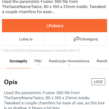
Used the parametric Fusion 360 file from
TheSameNameTwice, 80 x 160 x 25mm inside. Tweaked
a couple chamfers for ease…
Pobierz
Lubię to
Udostępnij
36
230
0
1400
zaktualizowano 18 grudnia 2021
Szczegóły
Pliki
Realizacje i Komentarze
Remik
3
0
1
Opis
PDF
Used the parametric Fusion 360 file from
TheSameNameTwice, 80 x 160 x 25mm inside.
Tweaked a couple chamfers for ease of use, as this box
is so shallow, it flexes a bit less.