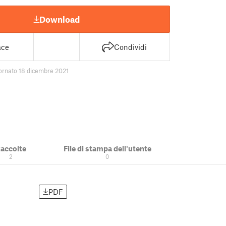
Download
ace
Condividi
ornato 18 dicembre 2021
accolte
File di stampa dell'utente
2
0
PDF