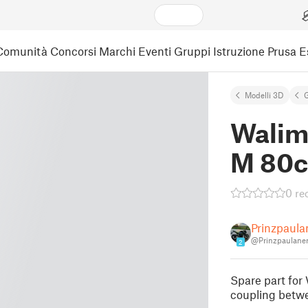
Comunità
Concorsi
Marchi
Eventi
Gruppi
Istruzione
Prusa 
Modelli 3D
Walim
M 80c
0 re
Prinzpaula
@Prinzpaulane
2
Spare part for
coupling betwe