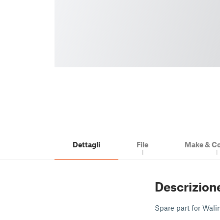
Dettagli
File
Make & C
1
1
Descrizion
Spare part for Wal