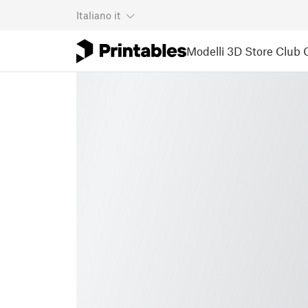
Italiano
it
Modelli 3D
Store
Club