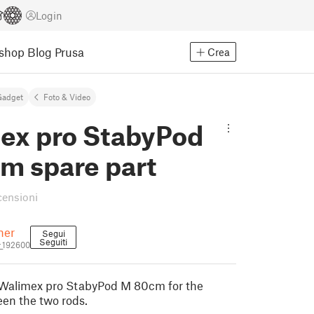
Login
Eshop
Blog Prusa
Crea
Gadget
Foto & Video
ex pro StabyPod
m spare part
censioni
ner
Segui
Seguiti
r_192600
 Walimex pro StabyPod M 80cm for the
en the two rods.