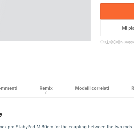
Mi pi
3
9
1
98
aggi
ommenti
Remix
Modelli correlati
R
0
e
imex pro StabyPod M 80cm for the coupling between the two rods.