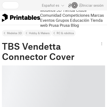
Español
es
Iniciar sesión
Modelos 3D
Tienda
Clubs
Comunidad
Competiciones
Marcas
Eventos
Grupos
Educación
Tienda
web Prusa
Prusa Blog
Modelos 3D
Hobby & Makers
RC & robótica
TBS Vendetta
Connector Cover