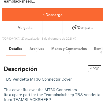
Teamblacksheep…
Descarga
Me gusta
Comparte
0
10
0
127
actualizado 18 de diciembre de 2021
Detalles
Archivos
Makes y Comentarios
Remix
1
0
0
Descripción
PDF
TBS Vendetta MT30 Connector Cover
This cover fits over the MT30 Connectors.
Its a spare part for the Teamblacksheep TBS Vendetta
from TEAMBLACKSHEEP