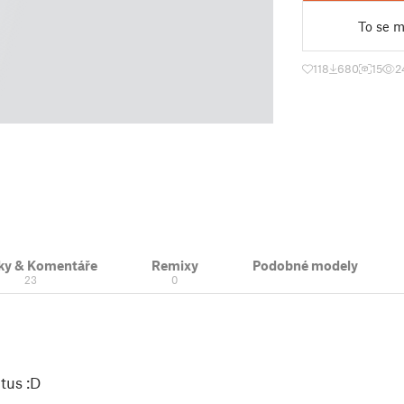
To se mi
118
680
15
2
ky & Komentáře
Remixy
Podobné modely
23
0
ctus :D