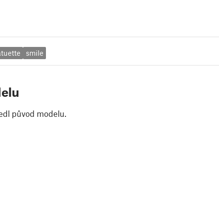
atuette
smile
elu
edl původ modelu.