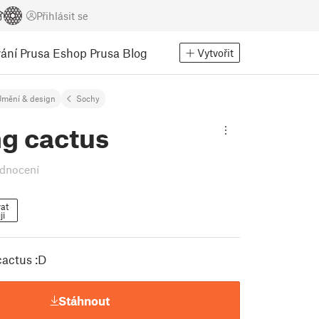
Přihlásit se
ání
Prusa Eshop
Prusa Blog
Vytvořit
mění & design
Sochy
ng cactus
dnocení
at
ji
cactus :D
Stáhnout