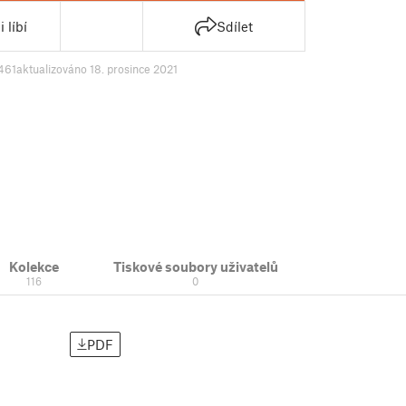
 líbí
Sdílet
461
aktualizováno 18. prosince 2021
Kolekce
Tiskové soubory uživatelů
116
0
PDF