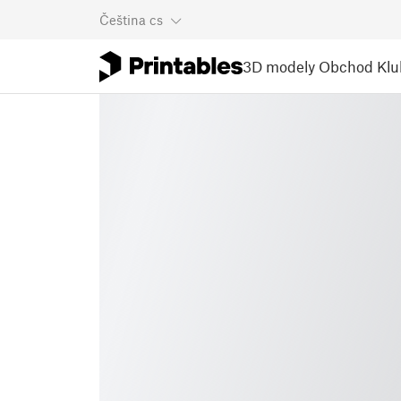
Čeština
cs
3D modely
Obchod
Klu