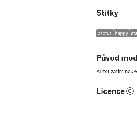
Štítky
cactus
happy
st
Původ mod
Autor zatím neuv
Licence