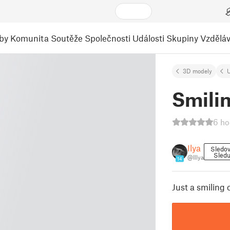
by
Komunita
Soutěže
Společnosti
Události
Skupiny
Vzděláv
3D modely
U
Smili
6 ho
Ilya
Sledov
Sledu
@Illya
14
Just a smiling 