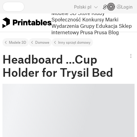
Polski
pl
Login
Modele 3D
Store
Kluby
Społeczność
Konkursy
Marki
Wydarzenia
Grupy
Edukacja
Sklep
internetowy Prusa
Prusa Blog
Modele 3D
Domowe
Inny sprzęt domowy
Headboard ...Cup
Holder for Trysil Bed