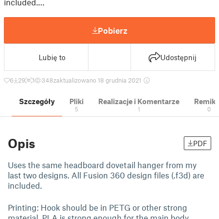
included.…
Pobierz
Lubię to
Udostępnij
6
29
1
348
zaktualizowano 18 grudnia 2021
Szczegóły
Pliki
Realizacje i Komentarze
Remik
5
1
0
Opis
PDF
Uses the same headboard dovetail hanger from my
last two designs. All Fusion 360 design files (.f3d) are
included.
Printing: Hook should be in PETG or other strong
material, PLA is strong enough for the main body.