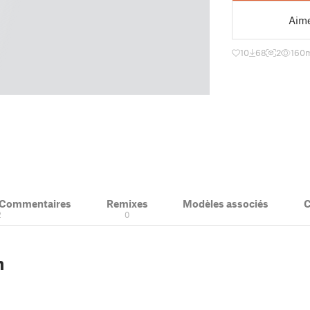
Aim
10
68
2
160
m
& Commentaires
Remixes
Modèles associés
C
2
0
n