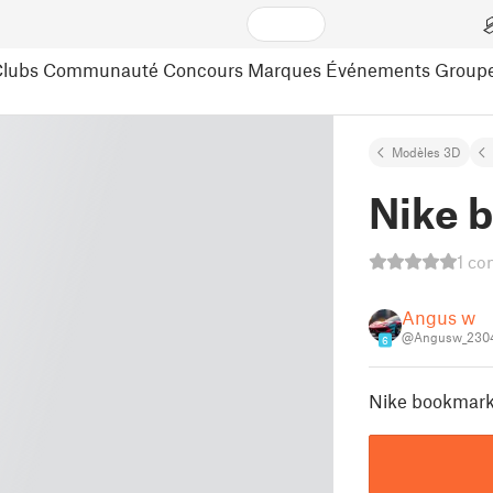
lubs
Communauté
Concours
Marques
Événements
Group
Modèles 3D
Nike 
1 co
Angus w
@Angusw_230
6
Nike bookmar