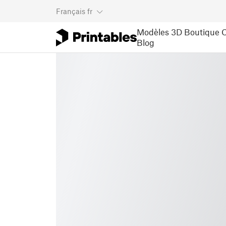
Français
fr
Modèles 3D
Boutique
C
Blog