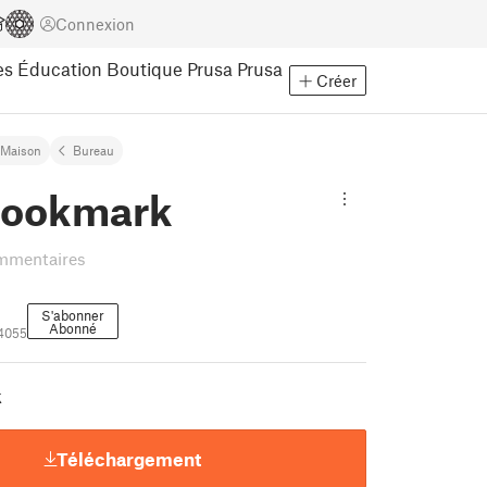
Connexion
es
Éducation
Boutique Prusa
Prusa
Créer
Maison
Bureau
bookmark
mmentaires
S'abonner
Abonné
4055
k
Téléchargement