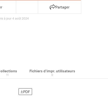
er
Partager
is à jour 4 août 2024
ollections
Fichiers d'impr. utilisateurs
11
0
PDF