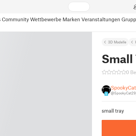
s
Community
Wettbewerbe
Marken
Veranstaltungen
Grup
3D Modelle
Small 
0 B
SpookyCa
@SpookyCat29
8
small tray