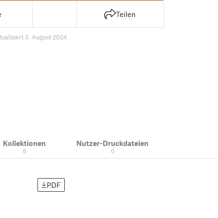
e
Teilen
tualisiert 3. August 2024
Kollektionen
Nutzer-Druckdateien
6
0
PDF