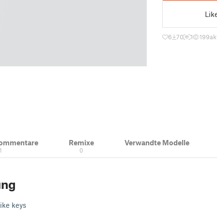
Lik
6
70
1
199
ak
Kommentare
Remixe
Verwandte Modelle
1
0
ung
like keys