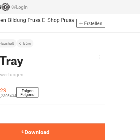
Login
pen
Bildung
Prusa E-Shop
Prusa
Erstellen
Haushalt
Büro
Tray
ewertungen
t29
Folgen
Folgend
_2305434
Download