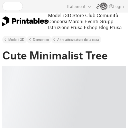
Italiano
it
Login
Modelli 3D
Store
Club
Comunità
Concorsi
Marchi
Eventi
Gruppi
Istruzione
Prusa Eshop
Blog Prusa
Modelli 3D
Domestico
Altre attrezzature della casa
Cute Minimalist Tree