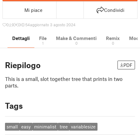
Mi piace
Condividi
0
9
0
54
aggiornato 3 agosto 2024
Dettagli
File
Make & Commenti
Remix
Model
1
0
0
Riepilogo
PDF
This is a small, slot together tree that prints in two
parts.
Tags
small
easy
minimalist
tree
variablesize