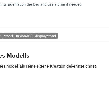
h its side flat on the bed and use a brim if needed.
c
stand
fusion360
displaystand
es Modells
ses Modell als seine eigene Kreation gekennzeichnet.