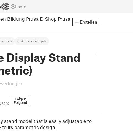
Login
pen
Bildung
Prusa E-Shop
Prusa
Erstellen
Gadgets
Andere Gadgets
e Display Stand
etric)
ewertungen
Folgen
Folgend
346202
y stand model that is easily adjustable to
 to its parametric design.