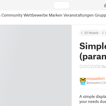
s
Community
Wettbewerbe
Marken
Veranstaltungen
Grup
3D Modelle
Simpl
(param
0 B
mosselini1
@mosselini1_1
28
A simple displa
your needs due