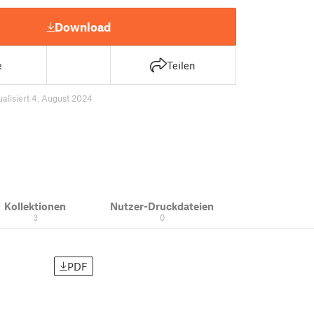
Download
e
Teilen
ualisiert 4. August 2024
Kollektionen
Nutzer-Druckdateien
3
0
PDF