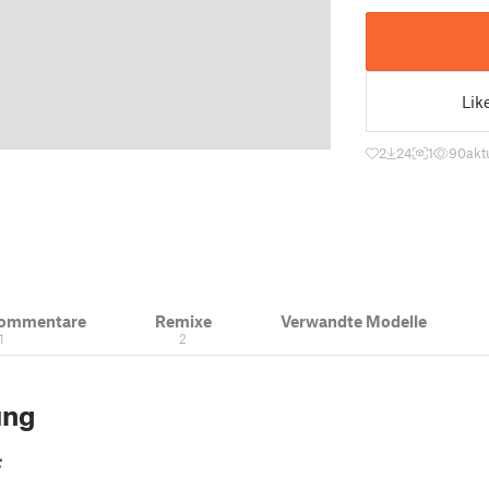
Lik
2
24
1
90
akt
Kommentare
Remixe
Verwandte Modelle
1
2
ung
: