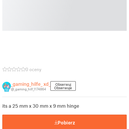
0 oceny
_gaming_hilfe_ xd_
Obserwuj
Obserwuje
@_gaming_hilf_1174864
10
its a 25 mm x 30 mm x 9 mm hinge
Pobierz