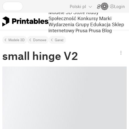
Polski
pl
Login
Modele 3D
Store
Kluby
Społeczność
Konkursy
Marki
Wydarzenia
Grupy
Edukacja
Sklep
internetowy Prusa
Prusa Blog
Modele 3D
Domowe
Garaż
small hinge V2