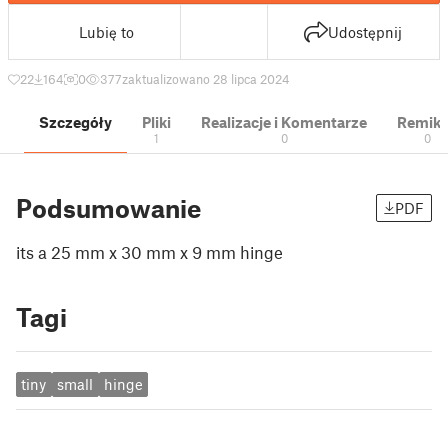
Lubię to
Udostępnij
22
164
0
377
zaktualizowano 28 lipca 2024
Szczegóły
Pliki
Realizacje i Komentarze
Remik
1
0
0
Podsumowanie
PDF
its a 25 mm x 30 mm x 9 mm hinge
Tagi
tiny
small
hinge