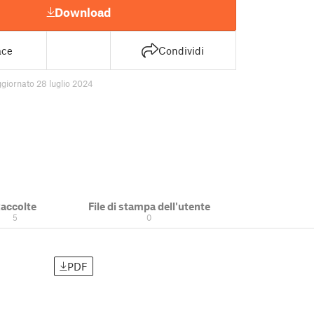
Download
ace
Condividi
giornato 28 luglio 2024
accolte
File di stampa dell'utente
5
0
PDF