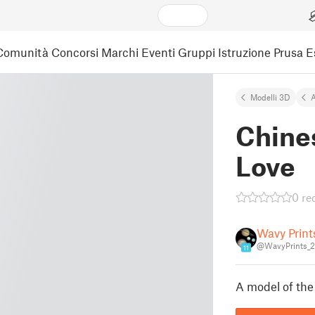
Comunità
Concorsi
Marchi
Eventi
Gruppi
Istruzione
Prusa 
Modelli 3D
A
Chines
Love
0 re
Wavy Print
@WavyPrints_
11
A model of the 