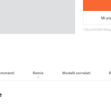
Mi pi
9
43
0
185
ag
ommenti
Remix
Modelli correlati
R
0
e