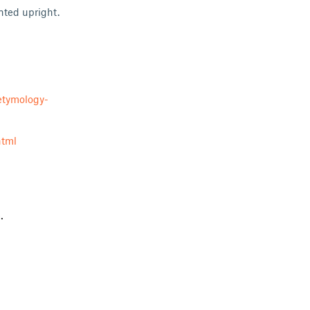
nted upright.
etymology-
html
.