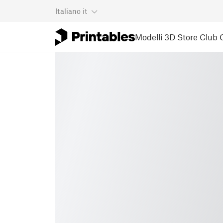
Italiano
it
Modelli 3D
Store
Club