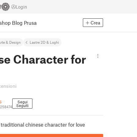
Login
Eshop
Blog Prusa
Crea
rte & Design
Lastre 2D & Loghi
e Character for
censioni
s
Segui
Seguiti
2258474
traditional chinese character for love