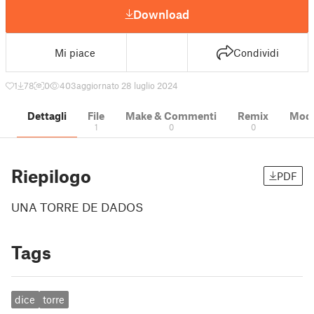
Download
Mi piace
Condividi
1
78
0
403
aggiornato 28 luglio 2024
Dettagli
File
Make & Commenti
Remix
Model
1
0
0
Riepilogo
PDF
UNA TORRE DE DADOS
Tags
dice
torre