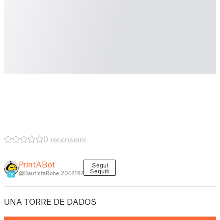
0 recensioni
PrintABot
Segui
Seguiti
@BautistaRobe_2048167
18
UNA TORRE DE DADOS