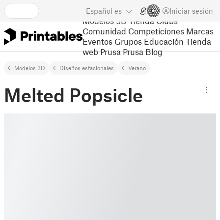
Español
es
Iniciar sesión
Modelos 3D
Tienda
Clubs
Comunidad
Competiciones
Marcas
Eventos
Grupos
Educación
Tienda
web Prusa
Prusa Blog
Modelos 3D
Diseños estacionales
Verano
Melted Popsicle