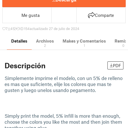
Me gusta
Comparte
7
45
1
154
actualizado 27 de julio de 2024
Detalles
Archivos
Makes y Comentarios
Remix
2
1
0
Descripción
PDF
Simplemente imprime el modelo, con un 5% de relleno
es mas que suficiente, elije los colores que mas te
gusten y luego unelos usando pegamento.
Simply print the model, 5% infill is more than enough,
choose the colors you like the most and then join them
together using glue.