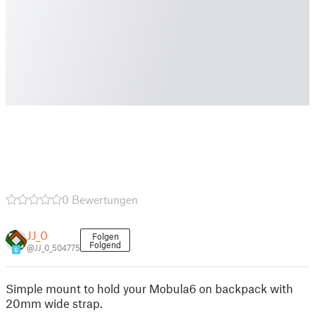
0 Bewertungen
JJ_0
Folgen
Folgend
@JJ_0_504775
6
Simple mount to hold your Mobula6 on backpack with
20mm wide strap.