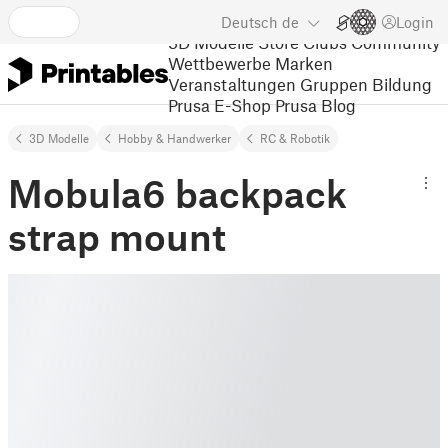
Deutsch
de
Login
3D Modelle
Store
Clubs
Community
Wettbewerbe
Marken
Veranstaltungen
Gruppen
Bildung
Prusa E-Shop
Prusa Blog
3D Modelle
Hobby & Handwerker
RC & Robotik
Mobula6 backpack
strap mount