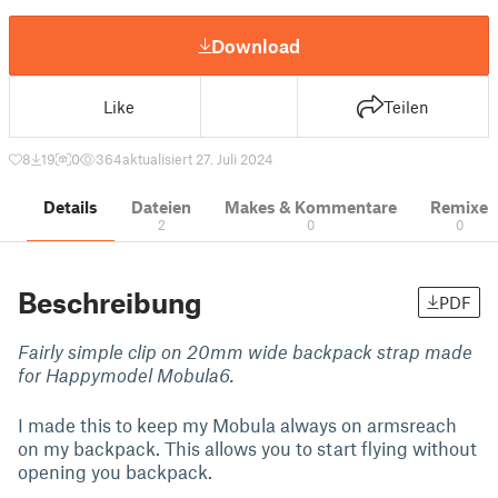
Download
Like
Teilen
8
19
0
364
aktualisiert 27. Juli 2024
Details
Dateien
Makes & Kommentare
Remixe
2
0
0
Beschreibung
PDF
Fairly simple clip on 20mm wide backpack strap made
for Happymodel Mobula6.
I made this to keep my Mobula always on armsreach
on my backpack. This allows you to start flying without
opening you backpack.