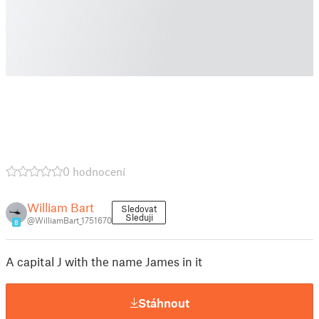
0 hodnocení
William Bart
Sledovat
Sleduji
@WilliamBart_1751670
8
A capital J with the name James in it
Stáhnout