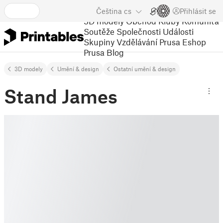
Čeština
cs
Přihlásit se
3D modely
Obchod
Kluby
Komunita
Soutěže
Společnosti
Události
Skupiny
Vzdělávání
Prusa Eshop
Prusa Blog
3D modely
Umění & design
Ostatní umění & design
Stand James