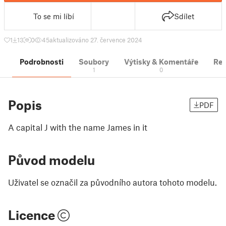
To se mi líbí
Sdílet
1
13
0
45
aktualizováno 27. července 2024
Podrobnosti
Soubory
Výtisky & Komentáře
Re
1
0
Popis
PDF
A capital J with the name James in it
Původ modelu
Uživatel se označil za původního autora tohoto modelu.
Licence