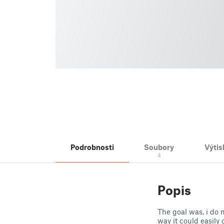
Podrobnosti
Soubory
Výtis
4
Popis
The goal was, i do n
way it could easily 