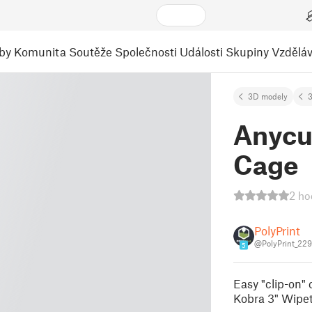
by
Komunita
Soutěže
Společnosti
Události
Skupiny
Vzděláv
3D modely
3
Anycu
Cage
2 ho
PolyPrint
@PolyPrint_22
5
Easy "clip-on"
Kobra 3" Wipe