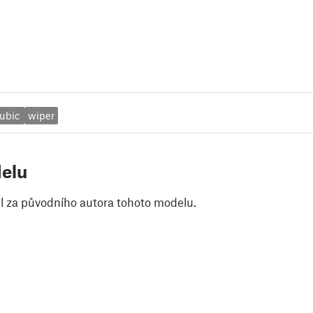
ubic
wiper
elu
il za původního autora tohoto modelu.