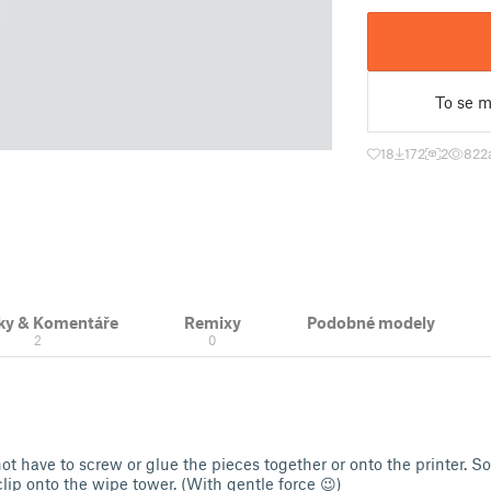
To se mi
18
172
2
822
ky & Komentáře
Remixy
Podobné modely
2
0
ot have to screw or glue the pieces together or onto the printer. So
clip onto the wipe tower. (With gentle force 😉)