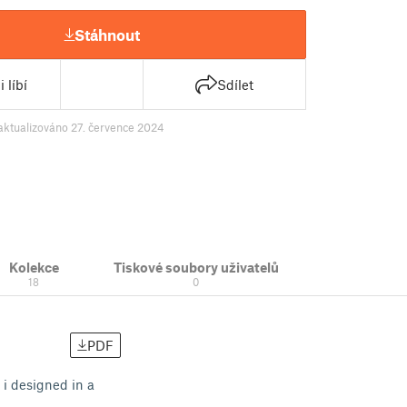
Stáhnout
 líbí
Sdílet
aktualizováno 27. července 2024
Kolekce
Tiskové soubory uživatelů
18
0
PDF
 i designed in a