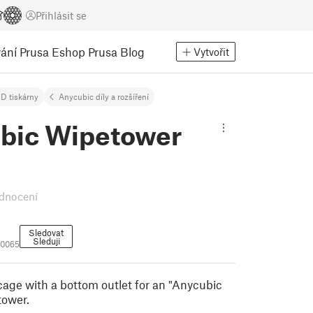
Přihlásit se
ání
Prusa Eshop
Prusa Blog
Vytvořit
D tiskárny
Anycubic díly a rozšíření
bic Wipetower
dnocení
Sledovat
Sleduji
90065
 cage with a bottom outlet for an "Anycubic
tower.