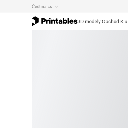
Čeština
cs
3D modely
Obchod
Klu