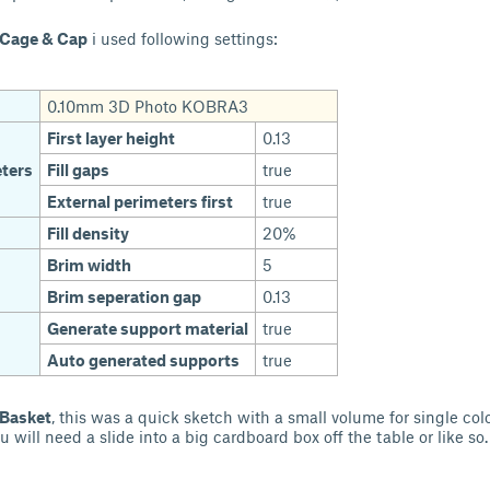
Cage & Cap
i used following settings:
0.10mm 3D Photo KOBRA3
First layer height
0.13
ters
Fill gaps
true
External perimeters first
true
Fill density
20%
Brim width
5
Brim seperation gap
0.13
Generate support material
true
Auto generated supports
true
Basket
, this was a quick sketch with a small volume for single colo
ou will need a slide into a big cardboard box off the table or like so.