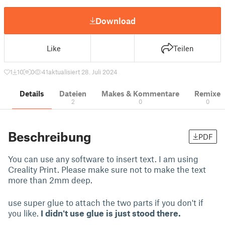
Download
Like
Teilen
1
10
0
41
aktualisiert 28. Juli 2024
Details
Dateien
Makes & Kommentare
Remixe
2
0
0
Beschreibung
PDF
You can use any software to insert text. I am using
Creality Print. Please make sure not to make the text
more than 2mm deep.
use super glue to attach the two parts if you don't if
you like.
I didn't use glue is just stood there.