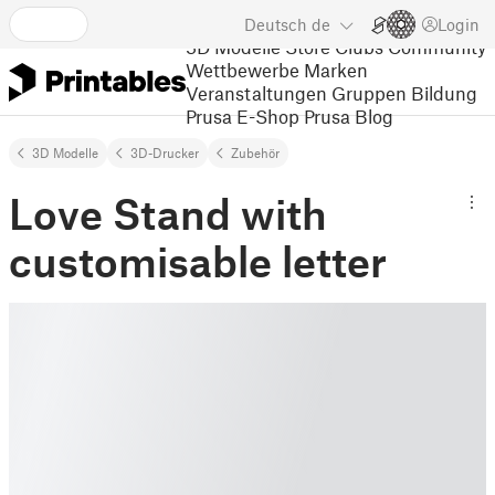
Deutsch
de
Login
3D Modelle
Store
Clubs
Community
Wettbewerbe
Marken
Veranstaltungen
Gruppen
Bildung
Prusa E-Shop
Prusa Blog
3D Modelle
3D-Drucker
Zubehör
Love Stand with
customisable letter