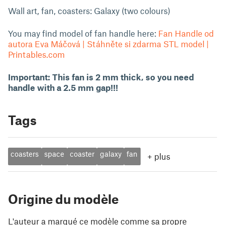
Wall art, fan, coasters: Galaxy (two colours)
You may find model of fan handle here:
Fan Handle od
autora Eva Máčová | Stáhněte si zdarma STL model |
Printables.com
Important: This fan is 2 mm thick, so you need
handle with a 2.5 mm gap!!!
Tags
coasters
space
coaster
galaxy
fan
+
plus
Origine du modèle
L'auteur a marqué ce modèle comme sa propre