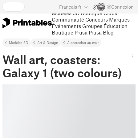
Français
fr
Connexion
Modèles 3D
Boutique
Clubs
Communauté
Concours
Marques
Événements
Groupes
Éducation
Boutique Prusa
Prusa Blog
Modèles 3D
Art & Design
À accrocher au mur
Wall art, coasters:
Galaxy 1 (two colours)