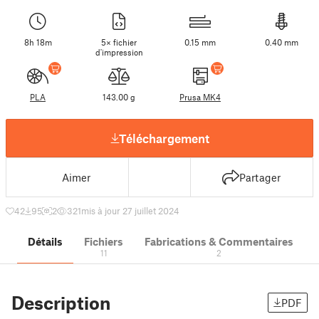
8h 18m
5× fichier
0.15 mm
0.40 mm
d'impression
PLA
143.00 g
Prusa MK4
Téléchargement
Aimer
Partager
42
95
2
321
mis à jour 27 juillet 2024
Détails
Fichiers
Fabrications & Commentaires
11
2
Description
PDF