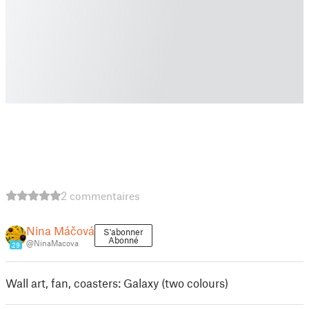
2 commentaires
Nina Máčová
S'abonner
Abonné
@NinaMacova
29
Wall art, fan, coasters: Galaxy (two colours)