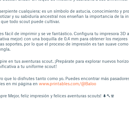
serpiente cualquiera; es un símbolo de astucia, conocimiento y pr
otizar y su sabiduría ancestral nos enseñan la importancia de la int
s que todo scout puede cultivar.
s fácil de imprimir y se ve fantástico. Configura tu impresora 3D 
tiva mejor) con una boquilla de 0,4 mm para obtener los mejores 
s soportes, por lo que el proceso de impresión es tan suave como
ungla.
pire en tus aventuras scout. ¡Prepárate para explorar nuevos horiz
ificativa a tu uniforme scout!
o que lo disfrutes tanto como yo. Puedes encontrar más pasadore
ales en mi página en
www.printables.com/@Baloo
re Mejor, feliz impresión y felices aventuras scouts! 🌲🔨🧣