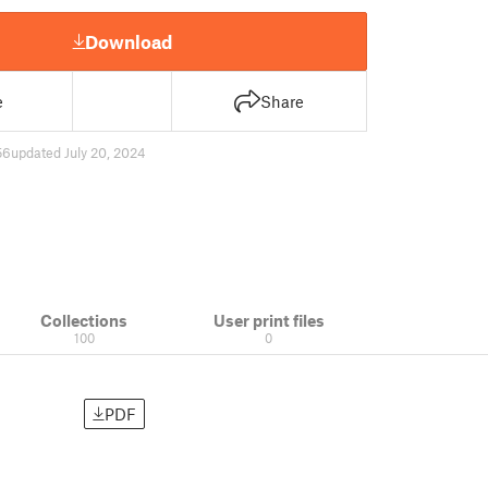
Download
e
Share
56
updated July 20, 2024
Collections
User print files
100
0
PDF