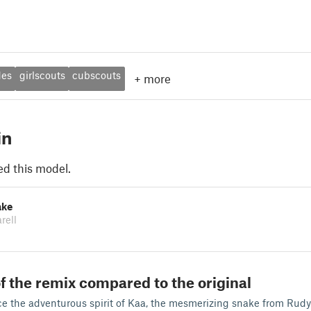
des
girlscouts
cubscouts
+
more
in
ed this model.
ake
rell
f the remix compared to the original
e the adventurous spirit of Kaa, the mesmerizing snake from Rudy