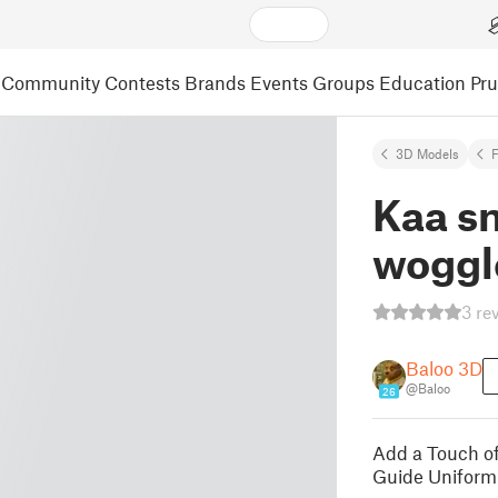
Community
Contests
Brands
Events
Groups
Education
Pr
3D Models
F
Kaa s
woggl
3 re
Baloo 3D
@Baloo
26
Add a Touch o
Guide Uniform