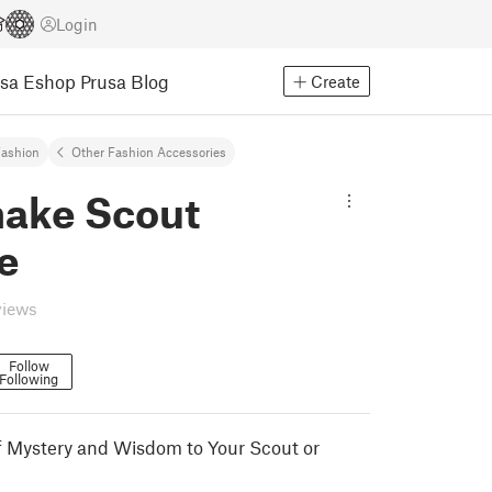
Login
usa Eshop
Prusa Blog
Create
ashion
Other Fashion Accessories
nake Scout
e
views
Follow
Following
f Mystery and Wisdom to Your Scout or