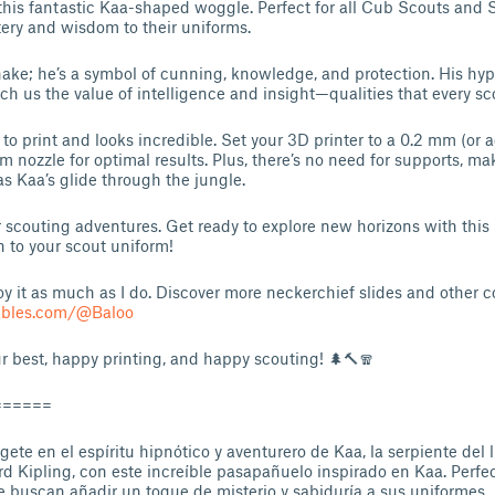
this fantastic Kaa-shaped woggle. Perfect for all Cub Scouts and 
ery and wisdom to their uniforms.
snake; he’s a symbol of cunning, knowledge, and protection. His hyp
h us the value of intelligence and insight—qualities that every scou
to print and looks incredible. Set your 3D printer to a 0.2 mm (or a
 nozzle for optimal results. Plus, there’s no need for supports, ma
s Kaa’s glide through the jungle.
r scouting adventures. Get ready to explore new horizons with thi
 to your scout uniform!
joy it as much as I do. Discover more neckerchief slides and other 
ables.com/@Baloo
r best, happy printing, and happy scouting! 🌲🔨🧣
======
ete en el espíritu hipnótico y aventurero de Kaa, la serpiente del li
d Kipling, con este increíble pasapañuelo inspirado en Kaa. Perfec
e buscan añadir un toque de misterio y sabiduría a sus uniformes.