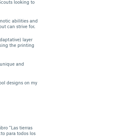
Scouts looking to
notic abilities and
t can strive for.
daptative) layer
king the printing
s unique and
cool designs on my
bro “Las tierras
to para todos los