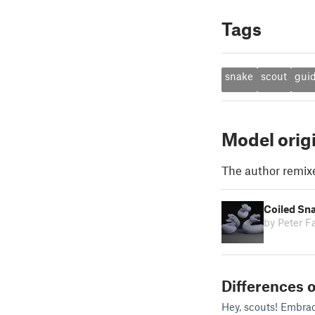
Tags
snake
scout
gui
Model orig
The author remix
Coiled Sn
by Peter Fa
Differences o
Hey, scouts! Embrac