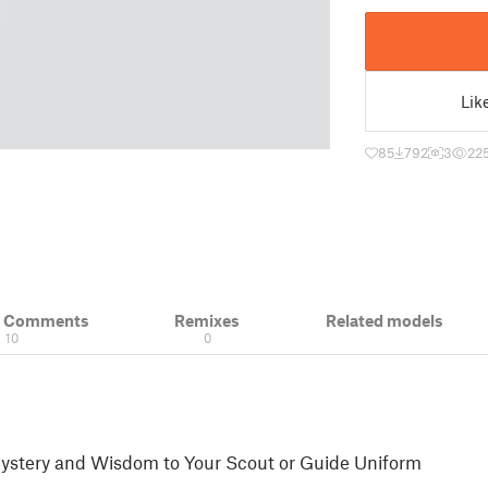
Lik
85
792
3
22
& Comments
Remixes
Related models
10
0
ystery and Wisdom to Your Scout or Guide Uniform