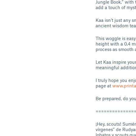
Jungle Book,” with 
add a touch of myst
Kaa isn’t just any 
ancient wisdom teac
This woggle is easy 
height with a 0.4 mm
process as smooth a
Let Kaa inspire you
meaningful addition
I truly hope you en
page at
www.print
Be prepared, do you
==============
¡Hey, scouts! Sumérg
vírgenes” de Rudyar
lobatos y scouts qu