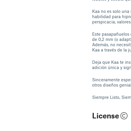
Kaa no es solo una 
habilidad para hipn
perspicacia, valore
Este pasapañuelos e
de 0,2 mm (o adapta
Además, no necesita
Kaa a través de la j
Deja que Kaa te ins
adición única y sign
Sinceramente esper
otros diseños geni
Siempre Listo, Siemp
License