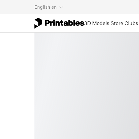
English
en
3D Models
Store
Clubs