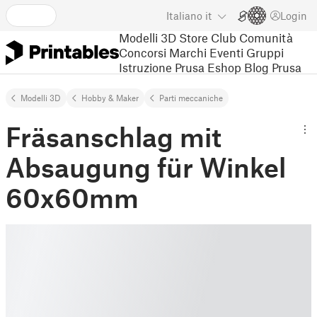
Italiano
it
Login
Modelli 3D
Store
Club
Comunità
Concorsi
Marchi
Eventi
Gruppi
Istruzione
Prusa Eshop
Blog Prusa
Modelli 3D
Hobby & Maker
Parti meccaniche
Fräsanschlag mit
Absaugung für Winkel
60x60mm