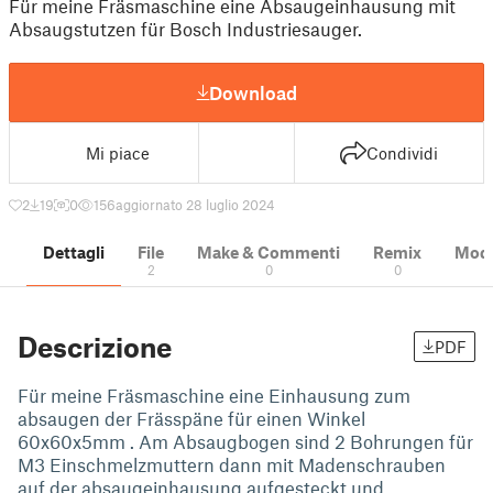
Für meine Fräsmaschine eine Absaugeinhausung mit
Absaugstutzen für Bosch Industriesauger.
Download
Mi piace
Condividi
2
19
0
156
aggiornato 28 luglio 2024
Dettagli
File
Make & Commenti
Remix
Model
2
0
0
Descrizione
PDF
Für meine Fräsmaschine eine Einhausung zum
absaugen der Frässpäne für einen Winkel
60x60x5mm . Am Absaugbogen sind 2 Bohrungen für
M3 Einschmelzmuttern dann mit Madenschrauben
auf der absaugeinhausung aufgesteckt und