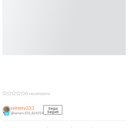
0 recensioni
reinerv333
Segui
Seguiti
@reinerv333_924254
16