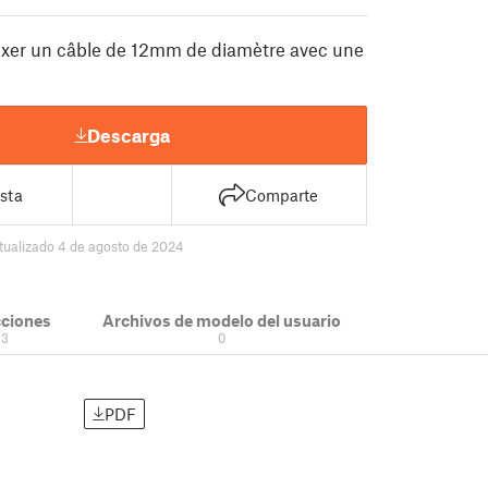
fixer un câble de 12mm de diamètre avec une
Descarga
sta
Comparte
tualizado 4 de agosto de 2024
cciones
Archivos de modelo del usuario
3
0
PDF