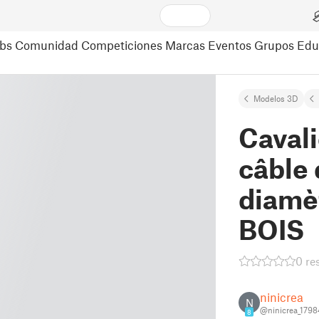
bs
Comunidad
Competiciones
Marcas
Eventos
Grupos
Edu
Modelos 3D
Cavali
câble
diamè
BOIS
0 re
ninicrea
N
@ninicrea_179
8