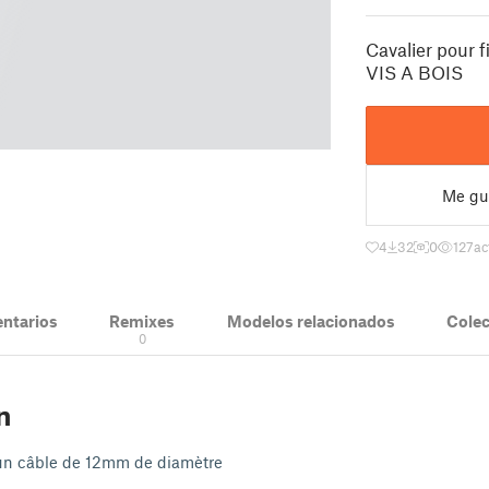
Cavalier pour 
VIS A BOIS
Me gu
4
32
0
127
ac
ntarios
Remixes
Modelos relacionados
Cole
0
n
r un câble de 12mm de diamètre