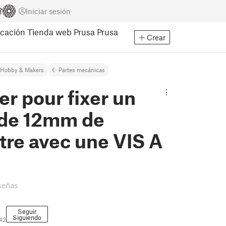
Iniciar sesión
cación
Tienda web Prusa
Prusa
Crear
Hobby & Makers
Partes mecánicas
er pour fixer un
 de 12mm de
tre avec une VIS A
señas
Seguir
Siguiendo
842