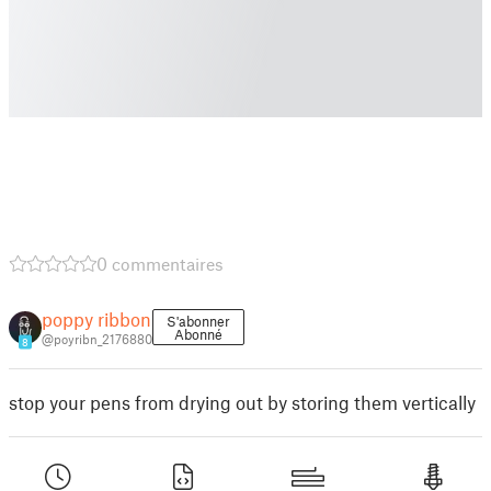
0 commentaires
poppy ribbon
S'abonner
Abonné
@poyribn_2176880
8
stop your pens from drying out by storing them vertically