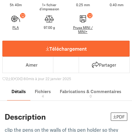
5h 40m
1× fichier
0.25 mm
0.40 mm
d'impression
PLA
97.00 g
Prusa MINI /
MINI+
Téléchargement
Aimer
Partager
2
9
0
80
mis à jour 22 janvier 2025
Détails
Fichiers
Fabrications & Commentaires
4
0
Description
PDF
clip the pens on the walls of this pen holder so they