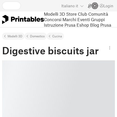
Italiano
it
Login
Modelli 3D
Store
Club
Comunità
Concorsi
Marchi
Eventi
Gruppi
Istruzione
Prusa Eshop
Blog Prusa
Modelli 3D
Domestico
Cucina
Digestive biscuits jar