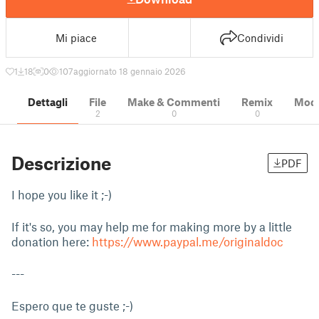
Mi piace
Condividi
1
18
0
107
aggiornato 18 gennaio 2026
Dettagli
File
Make & Commenti
Remix
Model
2
0
0
Descrizione
PDF
I hope you like it ;-)
If it's so, you may help me for making more by a little
donation here:
https://www.paypal.me/originaldoc
---
Espero que te guste ;-)