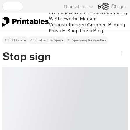
Deutsch
de
Login
3D Modelle
Store
Clubs
Community
Wettbewerbe
Marken
Veranstaltungen
Gruppen
Bildung
Prusa E-Shop
Prusa Blog
3D Modelle
Spielzeug & Spiele
Spielzeug für draußen
Stop sign