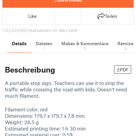
Like
Teilen
3
33
0
119
aktualisiert 23. März 2025
Details
Dateien
Makes & Kommentare
Remixe
1
5
0
Beschreibung
PDF
A portable stop sign. Teachers can use it to stop the
traffic while crossing the road with kids. Doesn't need
much filament.
Filament color: red
Dimensions: 179.7 x 179.7 x 7.8 mm
Weight: 26.5 g
Estimated printing time: 1 h 30 min
Estimated material cost: 0.5$