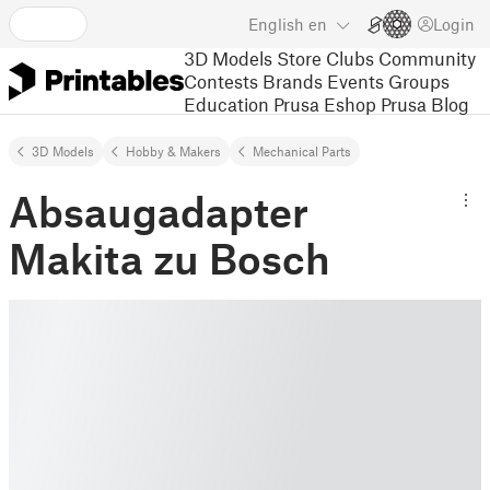
English
en
Login
3D Models
Store
Clubs
Community
Contests
Brands
Events
Groups
Education
Prusa Eshop
Prusa Blog
3D Models
Hobby & Makers
Mechanical Parts
Absaugadapter
Makita zu Bosch