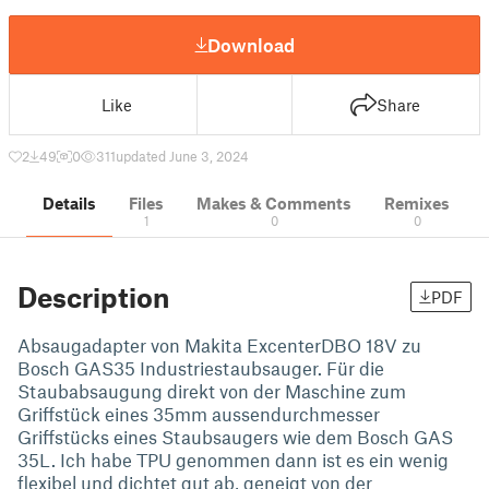
Download
Like
Share
2
49
0
311
updated June 3, 2024
Details
Files
Makes & Comments
Remixes
1
0
0
Description
PDF
Absaugadapter von Makita ExcenterDBO 18V zu
Bosch GAS35 Industriestaubsauger. Für die
Staubabsaugung direkt von der Maschine zum
Griffstück eines 35mm aussendurchmesser
Griffstücks eines Staubsaugers wie dem Bosch GAS
35L. Ich habe TPU genommen dann ist es ein wenig
flexibel und dichtet gut ab, geneigt von der