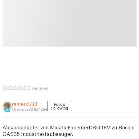
0 reviews
reinerv333
Follow
Following
@reinerv333_924254
16
Absaugadapter von Makita ExcenterDBO 18V zu Bosch
GAS35 Industriestaubsauger.