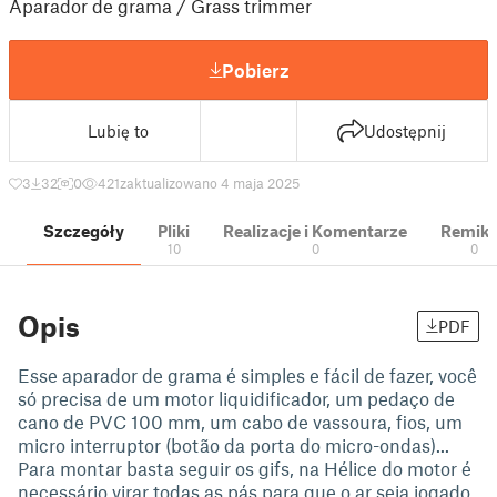
Aparador de grama / Grass trimmer
Pobierz
Lubię to
Udostępnij
3
32
0
421
zaktualizowano 4 maja 2025
Szczegóły
Pliki
Realizacje i Komentarze
Remik
10
0
0
Opis
PDF
Esse aparador de grama é simples e fácil de fazer, você
só precisa de um motor liquidificador, um pedaço de
cano de PVC 100 mm, um cabo de vassoura, fios, um
micro interruptor (botão da porta do micro-ondas)...
Para montar basta seguir os gifs, na Hélice do motor é
necessário virar todas as pás para que o ar seja jogado