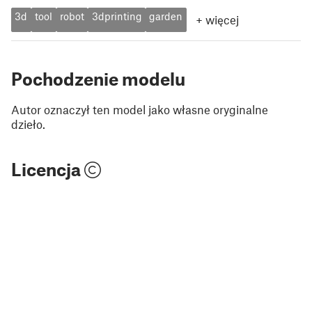
3d
tool
robot
3dprinting
garden
+
więcej
Pochodzenie modelu
Autor oznaczył ten model jako własne oryginalne
dzieło.
Licencja