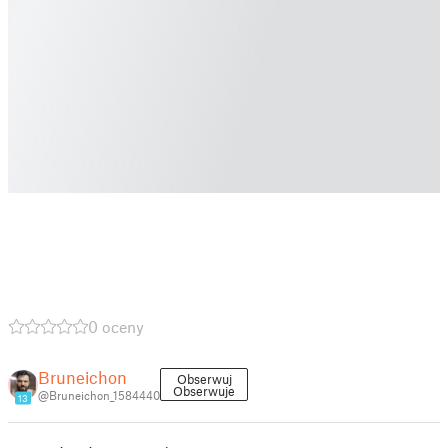
0 oceny
Bruneichon
Obserwuj
Obserwuje
@Bruneichon_1584440
13