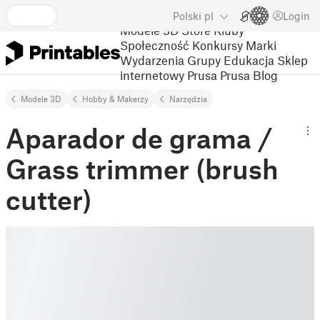
Polski
pl
Login
Modele 3D
Store
Kluby
Społeczność
Konkursy
Marki
Wydarzenia
Grupy
Edukacja
Sklep
internetowy Prusa
Prusa Blog
Modele 3D
Hobby & Makerzy
Narzędzia
Aparador de grama /
Grass trimmer (brush
cutter)