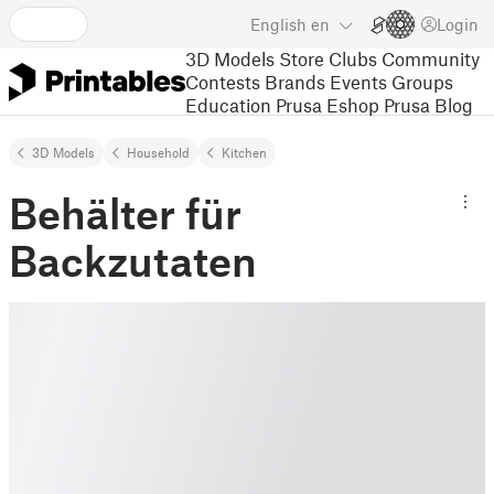
English
en
Login
3D Models
Store
Clubs
Community
Contests
Brands
Events
Groups
Education
Prusa Eshop
Prusa Blog
3D Models
Household
Kitchen
Behälter für
Backzutaten