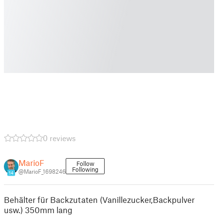
0 reviews
MarioF
Follow
Following
@MarioF_1698246
14
Behälter für Backzutaten (Vanillezucker,Backpulver
usw.) 350mm lang