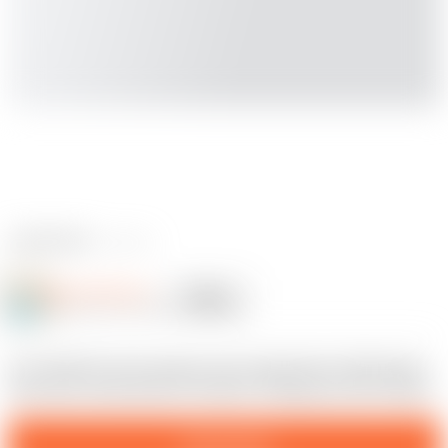
1 reviews
Manuel Barner
Follow
Following
@ManuelBarner_1591381
18
ein Schild für die Hausbar, das studentische Wohnheim
oder das Lehrerzimmer mit dem Trinkspruch der Piraten
Download