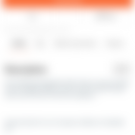
Like
Share
10
17
1
391
updated May 15, 2024
Details
Files
Makes & Comments
Remixes
2
1
1
Description
PDF
Das Schild sagt eigentlich Alles. Baut es euch im Slicer
in der richtigen Größe zurecht, in der FreeCAD-Datei
kann man sich den Text auch anpassen.
Ideal als Deko für eure Hausbar, Grillecke, Partykeller
etc.