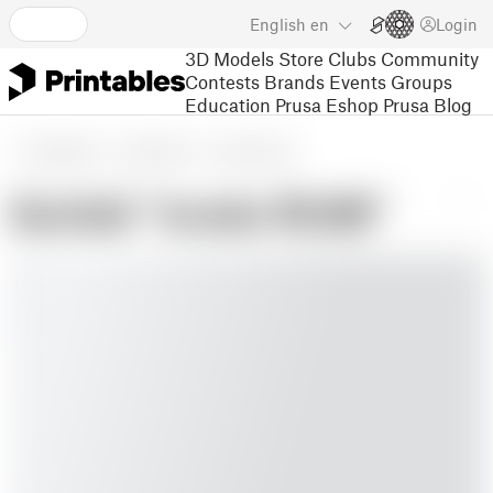
English
en
Login
3D Models
Store
Clubs
Community
Contests
Brands
Events
Groups
Education
Prusa Eshop
Prusa Blog
3D Models
Household
Home Decor
Schild "trinkt RUM"