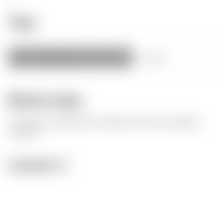
Tags
party
joke
bar
camping
german
+
more
Model origin
The author marked this model as their own original
creation.
License