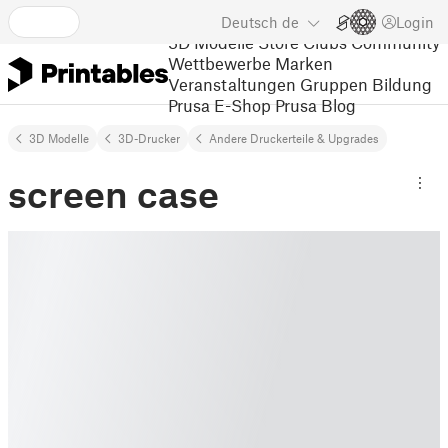
Deutsch
de
Login
3D Modelle
Store
Clubs
Community
Wettbewerbe
Marken
Veranstaltungen
Gruppen
Bildung
Prusa E-Shop
Prusa Blog
3D Modelle
3D-Drucker
Andere Druckerteile & Upgrades
screen case