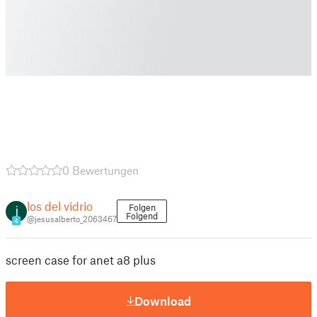
0 Bewertungen
los del vidrio
Folgen
Folgend
@jesusalberto_2063467
4
screen case for anet a8 plus
Download