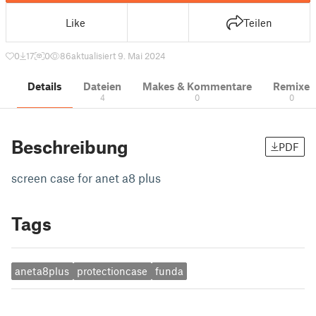
Like
Teilen
0
17
0
86
aktualisiert 9. Mai 2024
Details
Dateien
Makes & Kommentare
Remixe
4
0
0
Beschreibung
PDF
screen case for anet a8 plus
Tags
aneta8plus
protectioncase
funda