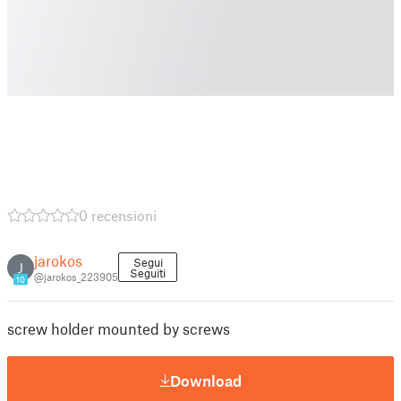
0 recensioni
jarokos
Segui
J
Seguiti
@jarokos_223905
10
screw holder mounted by screws
Download