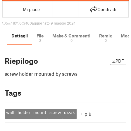
Mi piace
Condividi
5
48
0
160
aggiornato 9 maggio 2024
Dettagli
File
Make & Commenti
Remix
Model
2
0
0
Riepilogo
PDF
screw holder mounted by screws
Tags
wall
holder
mount
screw
drzak
+
più