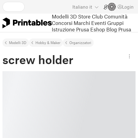
Italiano
it
Login
Modelli 3D
Store
Club
Comunità
Concorsi
Marchi
Eventi
Gruppi
Istruzione
Prusa Eshop
Blog Prusa
Modelli 3D
Hobby & Maker
Organizzatori
screw holder