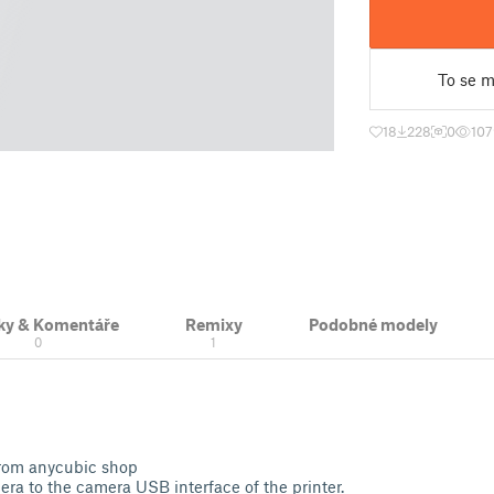
To se mi
18
228
0
107
ky & Komentáře
Remixy
Podobné modely
0
1
rom anycubic shop
a to the camera USB interface of the printer.