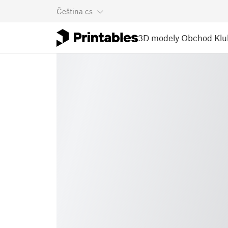
Čeština
cs
3D modely
Obchod
Klu