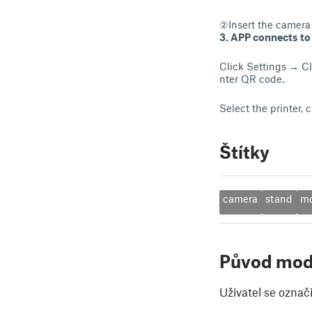
②Insert the camera i
3. APP connects t
Click Settings → Cl
nter QR code.
Select the printer, 
Štítky
camera
stand
m
Původ mod
Uživatel se označ