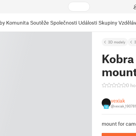
by
Komunita
Soutěže
Společnosti
Události
Skupiny
Vzděláv
3D modely
3
Kobra
moun
0 ho
vexiak
@vexiak_19078
18
mount for cam