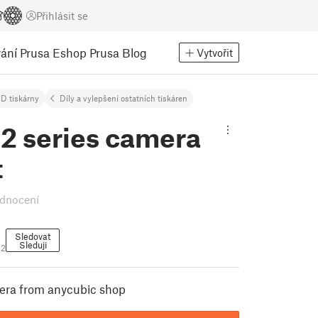
Přihlásit se
ání
Prusa Eshop
Prusa Blog
Vytvořit
D tiskárny
Díly a vylepšení ostatních tiskáren
 2 series camera
t
dnocení
Sledovat
Sleduji
12
era from anycubic shop