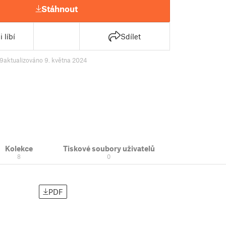
Stáhnout
 líbí
Sdílet
9
aktualizováno 9. května 2024
Kolekce
Tiskové soubory uživatelů
8
0
PDF