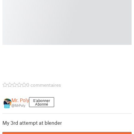
0 commentaires
Mr. Poly
S'abonner
Abonné
@MrPoly
20
My 3rd attempt at blender