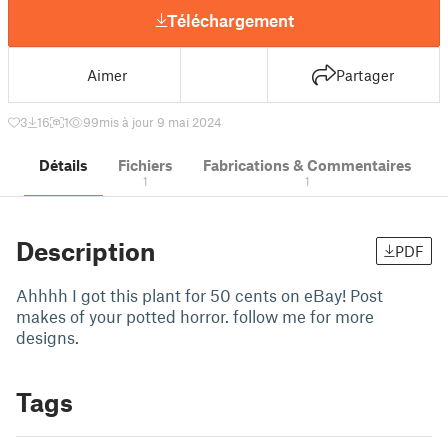
Téléchargement
Aimer
Partager
3
16
1
99
mis à jour 9 mai 2024
Détails
Fichiers
Fabrications & Commentaires
1
1
Description
PDF
Ahhhh I got this plant for 50 cents on eBay! Post
makes of your potted horror. follow me for more
designs.
Tags