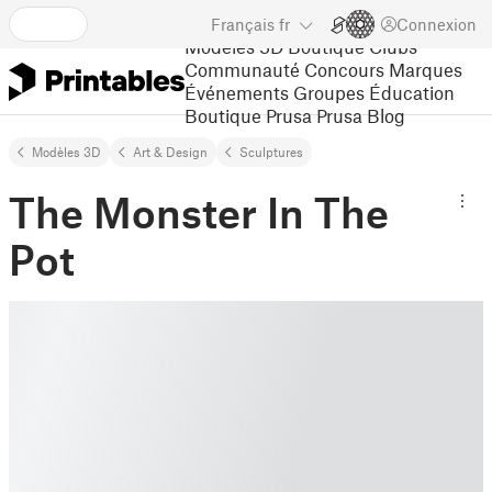
Français
fr
Connexion
Modèles 3D
Boutique
Clubs
Communauté
Concours
Marques
Événements
Groupes
Éducation
Boutique Prusa
Prusa Blog
Modèles 3D
Art & Design
Sculptures
The Monster In The
Pot