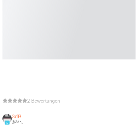
2 Bewertungen
3dB_
@3db_
12