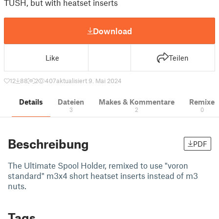
TUSH, but with heatset inserts
Download
Like
Teilen
12
88
2
407
aktualisiert 9. Mai 2024
Details
Dateien
Makes & Kommentare
Remixe
3
2
0
Beschreibung
PDF
The Ultimate Spool Holder, remixed to use "voron
standard" m3x4 short heatset inserts instead of m3
nuts.
Tags