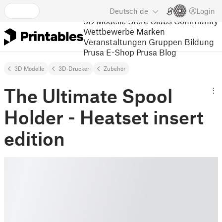
Deutsch
de
Login
3D Modelle
Store
Clubs
Community
Wettbewerbe
Marken
Veranstaltungen
Gruppen
Bildung
Prusa E-Shop
Prusa Blog
3D Modelle
3D-Drucker
Zubehör
The Ultimate Spool
Holder - Heatset insert
edition