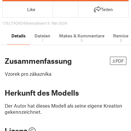
Like
Teilen
0
7
0
68
aktualisiert 9. Mai 2024
Details
Dateien
Makes & Kommentare
Remixe
1
0
0
Zusammenfassung
PDF
Vzorek pro zákazníka
Herkunft des Modells
Der Autor hat dieses Modell als seine eigene Kreation
gekennzeichnet.
Lizenz