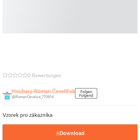
0 Bewertungen
Houbary-Roman Čevelíček
Folgen
Folgend
@RomanCevelice_770614
10
Vzorek pro zákazníka
Download