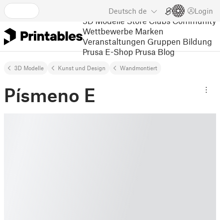
Deutsch
de
Login
3D Modelle
Store
Clubs
Community
Wettbewerbe
Marken
Veranstaltungen
Gruppen
Bildung
Prusa E-Shop
Prusa Blog
3D Modelle
Kunst und Design
Wandmontiert
Písmeno E