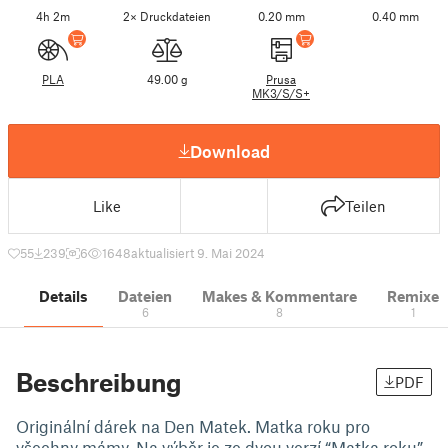
4h 2m
2× Druckdateien
0.20 mm
0.40 mm
PLA
49.00 g
Prusa
MK3/S/S+
Download
Like
Teilen
55
239
6
1648
aktualisiert 9. Mai 2024
Details
Dateien
Makes & Kommentare
Remixe
6
8
1
Beschreibung
PDF
Originální dárek na Den Matek. Matka roku pro
všechny mámy. Na výběr je ze dvou verzí “Matka roku”