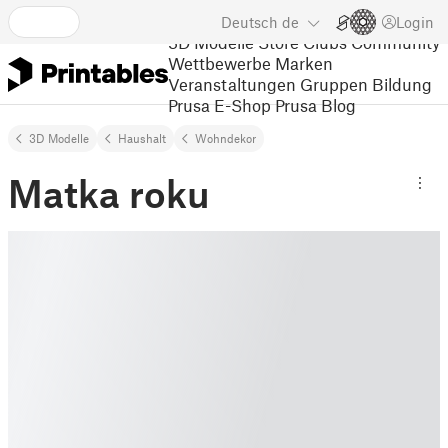
Deutsch
de
Login
3D Modelle
Store
Clubs
Community
Wettbewerbe
Marken
Veranstaltungen
Gruppen
Bildung
Prusa E-Shop
Prusa Blog
3D Modelle
Haushalt
Wohndekor
Matka roku