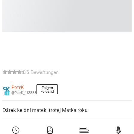
6 Bewertungen
PetrK
Folgen
Folgend
@PetrK_412888
19
Dárek ke dni matek, trofej Matka roku