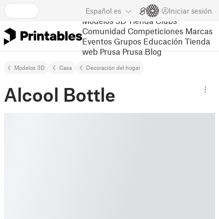
Español
es
Iniciar sesión
Modelos 3D
Tienda
Clubs
Comunidad
Competiciones
Marcas
Eventos
Grupos
Educación
Tienda
web Prusa
Prusa Blog
Modelos 3D
Casa
Decoración del hogar
Alcool Bottle