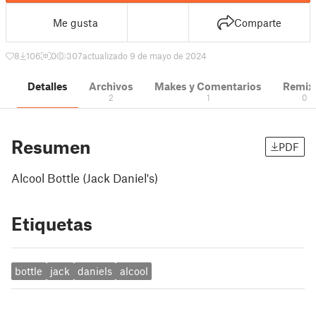
Me gusta
Comparte
8
106
0
307
actualizado 9 de mayo de 2024
Detalles
Archivos
Makes y Comentarios
Remix
2
1
0
Resumen
PDF
Alcool Bottle (Jack Daniel's)
Etiquetas
bottle
jack
daniels
alcool