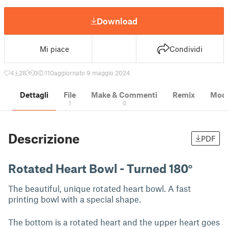
Download
Mi piace
Condividi
4
28
0
110
aggiornato 9 maggio 2024
Dettagli
File
Make & Commenti
Remix
Model
1
0
Descrizione
PDF
Rotated Heart Bowl - Turned 180°
The beautiful, unique rotated heart bowl. A fast
printing bowl with a special shape.
The bottom is a rotated heart and the upper heart goes