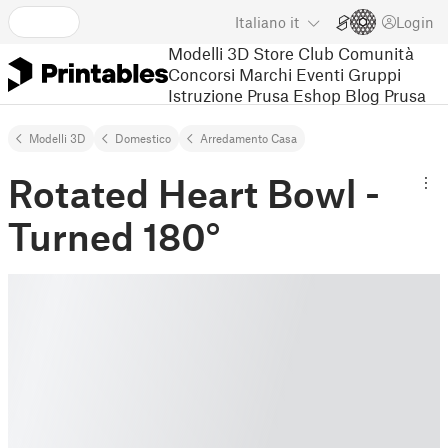
Italiano
it
Login
Modelli 3D
Store
Club
Comunità
Concorsi
Marchi
Eventi
Gruppi
Istruzione
Prusa Eshop
Blog Prusa
Modelli 3D
Domestico
Arredamento Casa
Rotated Heart Bowl -
Turned 180°